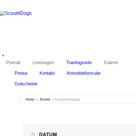
Portrait
Leistungen
Trainingsorte
Galerie
×
Portrait
Leistungen
Trainingsorte
Galerie
Preise
Kontakt
Anmeldeformular
Gutscheine
Home
Events
Lernspaziergang
DATUM