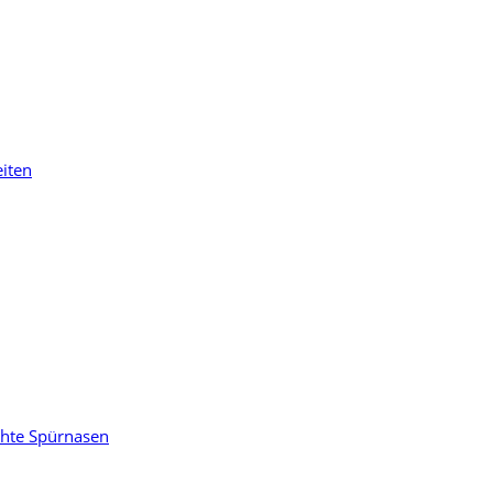
eiten
chte Spürnasen