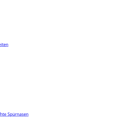
eiten
chte Spürnasen