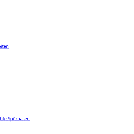
eiten
chte Spürnasen