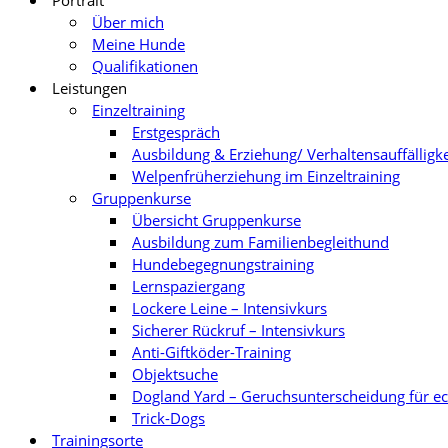
Portrait
Über mich
Meine Hunde
Qualifikationen
Leistungen
Einzeltraining
Erstgespräch
Ausbildung & Erziehung/ Verhaltensauffälligk
Welpenfrüherziehung im Einzeltraining
Gruppenkurse
Übersicht Gruppenkurse
Ausbildung zum Familienbegleithund
Hundebegegnungstraining
Lernspaziergang
Lockere Leine – Intensivkurs
Sicherer Rückruf – Intensivkurs
Anti-Giftköder-Training
Objektsuche
Dogland Yard – Geruchsunterscheidung für e
Trick-Dogs
Trainingsorte