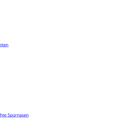
eiten
chte Spürnasen