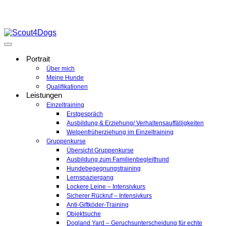
Portrait
Über mich
Meine Hunde
Qualifikationen
Leistungen
Einzeltraining
Erstgespräch
Ausbildung & Erziehung/ Verhaltensauffälligkeiten
Welpenfrüherziehung im Einzeltraining
Gruppenkurse
Übersicht Gruppenkurse
Ausbildung zum Familienbegleithund
Hundebegegnungstraining
Lernspaziergang
Lockere Leine – Intensivkurs
Sicherer Rückruf – Intensivkurs
Anti-Giftköder-Training
Objektsuche
Dogland Yard – Geruchsunterscheidung für echte