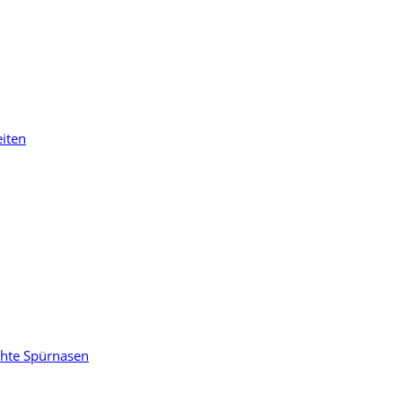
eiten
chte Spürnasen