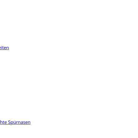
eiten
chte Spürnasen