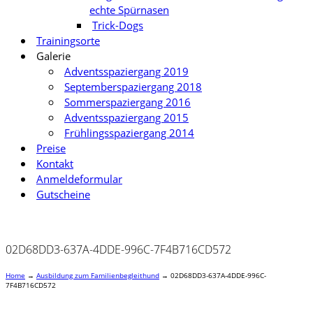
echte Spürnasen
Trick-Dogs
Trainingsorte
Galerie
Adventsspaziergang 2019
Septemberspaziergang 2018
Sommerspaziergang 2016
Adventsspaziergang 2015
Frühlingsspaziergang 2014
Preise
Kontakt
Anmeldeformular
Gutscheine
02D68DD3-637A-4DDE-996C-7F4B716CD572
Home
→
Ausbildung zum Familienbegleithund
→
02D68DD3-637A-4DDE-996C-
7F4B716CD572