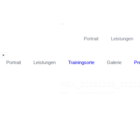
Portrait
Leistungen
×
Portrait
Leistungen
Trainingsorte
Galerie
Pr
PSX_20191229_22211
Home
→
Adventsspaziergang 2019
→
PSX_20191