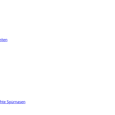
eiten
chte Spürnasen